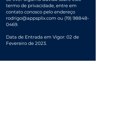
termo de privacidade, entre em
contato conosco pelo endereço
rodrigo@appsplix.com
ou
(19) 98848-
0469
.
Data de Entrada em Vigor: 02 de
Fevereiro de 2023.
rodrigo@appsplix.com
Personal Computer Technician
8041 Aberdeen Dr Apt 201, Boynton
Beach, FL, 33472